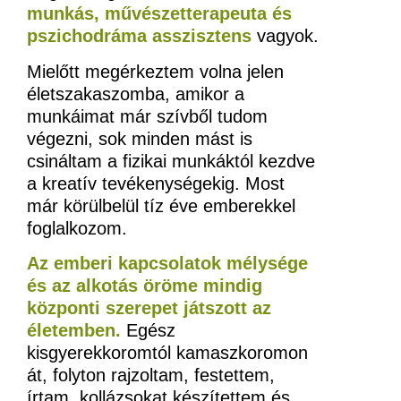
munkás, művészetterapeuta és
pszichodráma asszisztens
vagyok.
Mielőtt megérkeztem volna jelen
életszakaszomba, amikor a
munkáimat már szívből tudom
végezni, sok minden mást is
csináltam a fizikai munkáktól kezdve
a kreatív tevékenységekig. Most
már körülbelül tíz éve emberekkel
foglalkozom.
Az emberi kapcsolatok mélysége
és az alkotás öröme mindig
központi szerepet játszott az
életemben.
Egész
kisgyerekkoromtól kamaszkoromon
át, folyton rajzoltam, festettem,
írtam, kollázsokat készítettem és