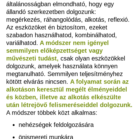
általánosságban elmondható, hogy egy
állandó szerkezetben dolgozunk:
megérkezés, ráhangolódás, alkotás, reflexió.
Az eszközöket én biztosítom, ezeket
szabadon használhatod, kombinálhatod,
variálhatod.
A módszer nem igényel
semmilyen előképzettséget vagy
művészeti tudást,
csak olyan eszközökkel
dolgozunk, amelyek használata könnyen
megtanulható. Semmilyen teljesítményhez
kötött elvárás nincsen.
A folyamat során az
alkotáson keresztül megélt élményeiddel
és közben, illetve az alkotás elkészülte
után létrejövő felismeréseiddel dolgozunk.
A módszer többek közt alkalmas:
nehézségek feldolgozására
önismereti munkára