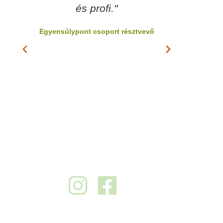
és profi."
kurzus
kre
Egyensúlypont csoport résztvevő
ny
Egyensú