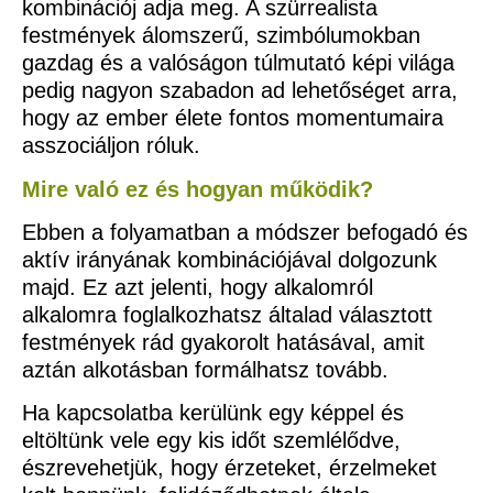
kombinációj adja meg. A szürrealista
festmények álomszerű, szimbólumokban
gazdag és a valóságon túlmutató képi világa
pedig nagyon szabadon ad lehetőséget arra,
hogy az ember élete fontos momentumaira
asszociáljon róluk.
Mire való ez és hogyan működik?
Ebben a folyamatban a módszer befogadó és
aktív irányának kombinációjával dolgozunk
majd. Ez azt jelenti, hogy alkalomról
alkalomra foglalkozhatsz általad választott
festmények rád gyakorolt hatásával, amit
aztán alkotásban formálhatsz tovább.
Ha kapcsolatba kerülünk egy képpel és
eltöltünk vele egy kis időt szemlélődve,
észrevehetjük, hogy érzeteket, érzelmeket