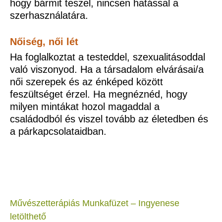
hogy bármit teszel, nincsen hatással a
szerhasználatára.
Nőiség, női lét
Ha foglalkoztat a testeddel, szexualitásoddal
való viszonyod. Ha a társadalom elvárásai/a
női szerepek és az énképed között
feszültséget érzel. Ha megnéznéd, hogy
milyen mintákat hozol magaddal a
családodból és viszel tovább az életedben és
a párkapcsolataidban.
Művészetterápiás Munkafüzet – Ingyenese
letölthető