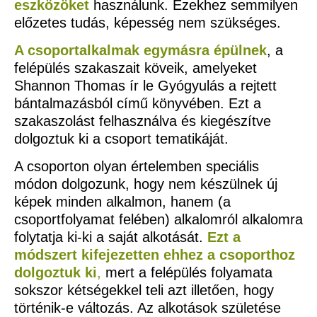
eszközöket
használunk. Ezekhez semmilyen
előzetes tudás, képesség nem szükséges.
A csoportalkalmak egymásra épülnek
, a
felépülés szakaszait köveik, amelyeket
Shannon Thomas ír le Gyógyulás a rejtett
bántalmazásból című könyvében. Ezt a
szakaszolást felhasználva és kiegészítve
dolgoztuk ki a csoport tematikáját.
A csoporton olyan értelemben speciális
módon dolgozunk, hogy nem készülnek új
képek minden alkalmon, hanem (a
csoportfolyamat felében) alkalomról alkalomra
folytatja ki-ki a saját alkotását.
Ezt a
módszert kifejezetten ehhez a csoporthoz
dolgoztuk ki
,
mert a felépülés folyamata
sokszor kétségekkel teli azt illetően, hogy
történik-e változás. Az alkotások születése