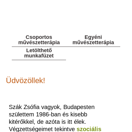
Csoportos
Egyéni
művészetterápia
művészetterápia
Letölthető
munkafüzet
Üdvözöllek!
Szák Zsófia vagyok, Budapesten
születtem 1986-ban és kisebb
kitérőkkel, de azóta is itt élek.
Végzettségeimet tekintve
szociális