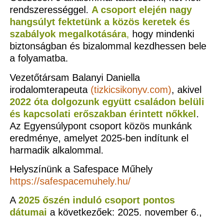
rendszerességgel.
A csoport elején nagy
hangsúlyt fektetünk a közös keretek és
szabályok megalkotására
,
hogy mindenki
biztonságban és bizalommal kezdhessen bele
a folyamatba.
Vezetőtársam Balanyi Daniella
irodalomterapeuta
(
tizkicsikonyv.com
)
, akivel
2022 óta dolgozunk együtt családon belüli
és kapcsolati erőszakban érintett nőkkel
.
Az Egyensúlypont csoport közös munkánk
eredménye, amelyet 2025-ben indítunk el
harmadik alkalommal.
Helyszínünk a Safespace Műhely
https://safespacemuhely.hu/
A
2025
őszén induló csoport
pontos
dátumai
a következőek: 2025. november 6.,