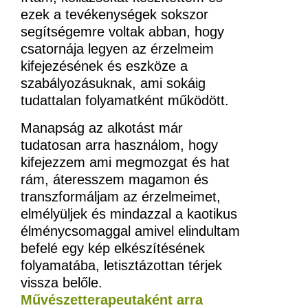
ezek a tevékenységek sokszor
segítségemre voltak abban, hogy
csatornája legyen az érzelmeim
kifejezésének és eszköze a
szabályozásuknak, ami sokáig
tudattalan folyamatként működött.
Manapság az alkotást már
tudatosan arra használom, hogy
kifejezzem ami megmozgat és hat
rám, áteresszem magamon és
transzformáljam az érzelmeimet,
elmélyüljek és mindazzal a kaotikus
élménycsomaggal amivel elindultam
befelé egy kép elkészítésének
folyamatába, letisztázottan térjek
vissza belőle.
Művészetterapeutaként arra