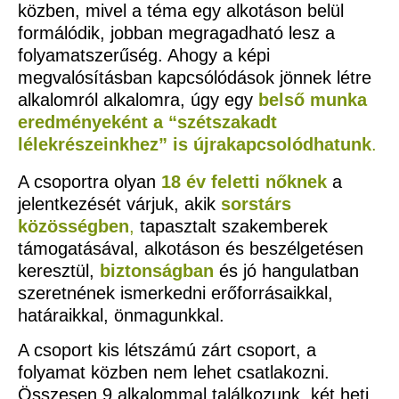
közben, mivel a téma egy alkotáson belül
formálódik, jobban megragadható lesz a
folyamatszerűség. Ahogy a képi
megvalósításban kapcsólódások jönnek létre
alkalomról alkalomra, úgy egy
belső munka
eredményeként a “szétszakadt
lélekrészeinkhez” is újrakapcsolódhatunk
.
A csoportra olyan
18 év feletti nőknek
a
jelentkezését várjuk, akik
sorstárs
közösségben
,
tapasztalt szakemberek
támogatásával, alkotáson és beszélgetésen
keresztül,
biztonságban
és jó hangulatban
szeretnének ismerkedni erőforrásaikkal,
határaikkal, önmagunkkal.
A csoport kis létszámú zárt csoport, a
folyamat közben nem lehet csatlakozni.
Összesen 9 alkalommal találkozunk, két heti