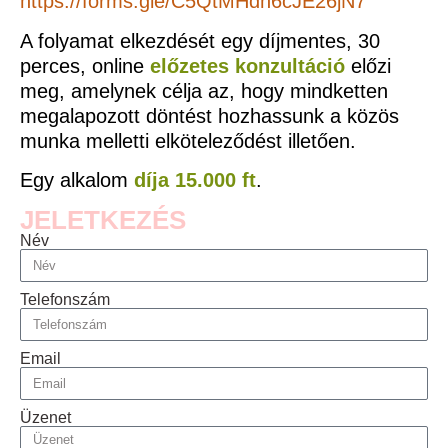
https://forms.gle/C5QtMHdn6cJE26jN7
A folyamat elkezdését egy díjmentes, 30
perces, online
előzetes konzultáció
előzi
meg, amelynek célja az, hogy mindketten
megalapozott döntést hozhassunk a közös
munka melletti elköteleződést illetően.
Egy alkalom
díja 15.000 ft
.
JELETKEZÉS
Név
Telefonszám
Email
Üzenet