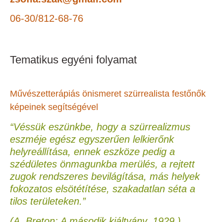
06-30/812-68-76
Tematikus egyéni folyamat
Művészetterápiás önismeret szürrealista festőnők
képeinek segítségével
“Véssük eszünkbe, hogy a szürrealizmus
eszméje egész egyszerűen lelkierőnk
helyreállítása, ennek eszköze pedig a
szédületes önmagunkba merülés, a rejtett
zugok rendszeres bevilágítása, más helyek
fokozatos elsötétítése, szakadatlan séta a
tilos területeken.”
(A.
Breton: A második kiáltvány, 1929.)