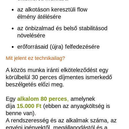
az alkotáson keresztüli flow
élmény
átélésére
az önbizalmad és belső stabilitásod
növelésére
erőforrásaid (újra) felfedezésére
Mit jelent ez technikailag?
A közös munka iránti elköteleződést egy
körülbelül
30 perces díjmentes ismerkedő
beszélgetés
előzi meg.
Egy
alkalom 80 perces
,
amelynek
díja
15.000 Ft
(ebben az anyagköltség is
benne van).
A rendszeresség és az alkalmak száma, az
egyéni igényektől, megállapodástól és a