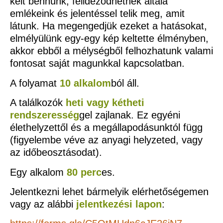
kelt bennünk, felidéződhetnek általa
emlékeink és jelentéssel telik meg, amit
látunk. Ha megengedjük ezeket a hatásokat,
elmélyülünk egy-egy kép keltette élményben,
akkor ebből a mélységből felhozhatunk valami
fontosat saját magunkkal kapcsolatban.
A folyamat
10 alkalom
ból áll.
A találkozók
heti vagy kétheti
rendszeresség
gel zajlanak. Ez egyéni
élethelyzettől és a megállapodásunktól függ
(figyelembe véve az anyagi helyzeted, vagy
az időbeosztásodat).
Egy alkalom
80 perc
es.
Jelentkezni lehet bármelyik elérhetőségemen
vagy az alábbi
jelentkezési lapon
: