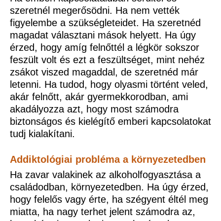
szeretnél megerősödni. Ha nem vették
figyelembe a szükségleteidet. Ha szeretnéd
magadat választani mások helyett. Ha úgy
érzed, hogy amíg felnőttél a légkör sokszor
feszült volt és ezt a feszültséget, mint nehéz
zsákot viszed magaddal, de szeretnéd már
letenni. Ha tudod, hogy olyasmi történt veled,
akár felnőtt, akár gyermekkorodban, ami
akadályozza azt, hogy most számodra
biztonságos és kielégítő emberi kapcsolatokat
tudj kialakítani.
Addiktológiai probléma a környezetedben
Ha zavar valakinek az alkoholfogyasztása a
családodban, környezetedben. Ha úgy érzed,
hogy felelős vagy érte, ha szégyent éltél meg
miatta, ha nagy terhet jelent számodra az,