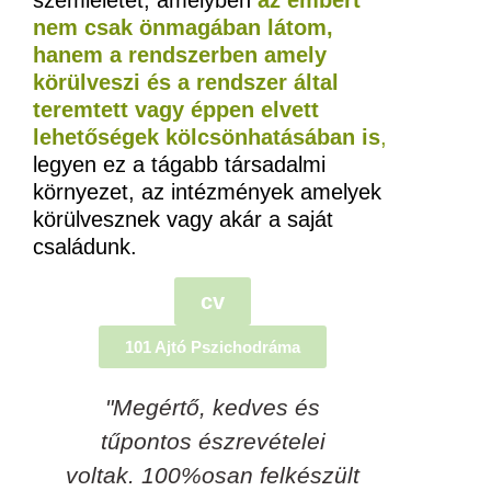
szemléletet, amelyben
az embert
nem csak önmagában látom,
hanem a rendszerben amely
körülveszi és a rendszer által
teremtett vagy éppen elvett
lehetőségek kölcsönhatásában is
,
legyen ez a tágabb társadalmi
környezet, az intézmények amelyek
körülvesznek vagy akár a saját
családunk.
cv
101 Ajtó Pszichodráma
"Megértő, kedves és
"Absz
tűpontos észrevételei
folyta
voltak. 100%osan felkészült
munk